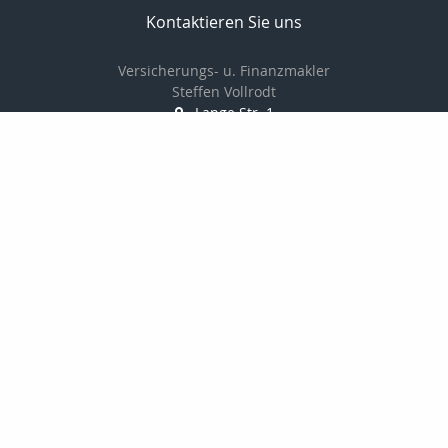
Kontaktieren Sie uns
Versicherungs- u. Finanzmakler
Steffen Vollrodt
Lange Str. 1
99706 Sondershausen
03632 / 6659882
0172 / 7533229
03632 / 6659883
info@steffen-vollrodt.de
http://www.steffen-vollrodt.de
Nachricht schreiben
Startseite
Privat