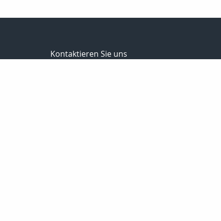
Kontaktieren Sie uns
Versicherungs- u. Finanzmakler
Steffen Vollrodt
Lange Str. 1
99706 Sondershausen
03632 / 6659882
0172 / 7533229
03632 / 6659883
info@steffen-vollrodt.de
http://www.steffen-vollrodt.de
Nachricht schreiben