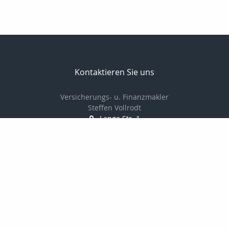
Kontaktieren Sie uns
Versicherungs- u. Finanzmakler
Steffen Vollrodt
Lange Str. 1
99706 Sondershausen
03632 / 6659882
0172 / 7533229
03632 / 6659883
info@steffen-vollrodt.de
http://www.steffen-vollrodt.de
Nachricht schreiben