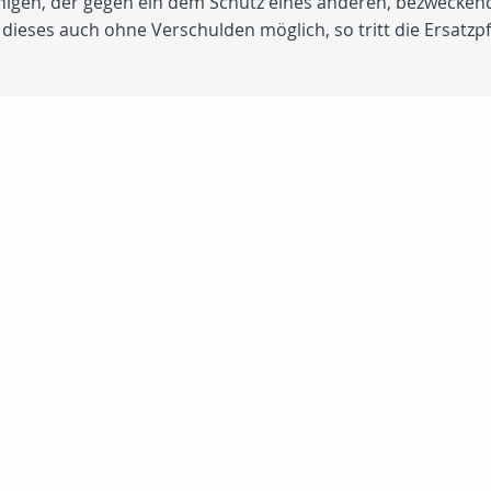
jenigen, der gegen ein dem Schutz eines anderen, bezwecken
dieses auch ohne Verschulden möglich, so tritt die Ersatzpfl