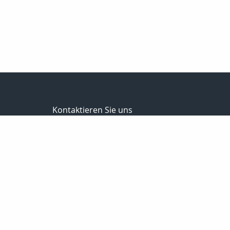
Kontaktieren Sie uns
Versicherungs- u. Finanzmakler
Steffen Vollrodt
Lange Str. 1
99706 Sondershausen
03632 / 6659882
0172 / 7533229
03632 / 6659883
info@steffen-vollrodt.de
http://www.steffen-vollrodt.de