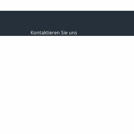
Kontaktieren Sie uns
Versicherungs- u. Finanzmakler
Steffen Vollrodt
Lange Str. 1
99706 Sondershausen
03632 / 6659882
0172 / 7533229
03632 / 6659883
info@steffen-vollrodt.de
http://www.steffen-vollrodt.de
Nachricht schreiben