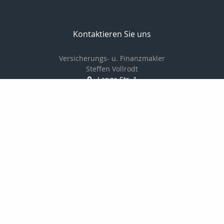
Kontaktieren Sie uns
Versicherungs- u. Finanzmakler
Steffen Vollrodt
Lange Str. 1
99706 Sondershausen
03632 / 6659882
0172 / 7533229
03632 / 6659883
info@steffen-vollrodt.de
http://www.steffen-vollrodt.de
Nachricht schreiben
Startseite