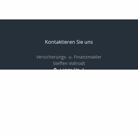
Kontaktieren Sie uns
Versicherungs- u. Finanzmakler
Steffen Vollrodt
Lange Str. 1
99706 Sondershausen
03632 / 6659882
0172 / 7533229
03632 / 6659883
info@steffen-vollrodt.de
http://www.steffen-vollrodt.de
Nachricht schreiben