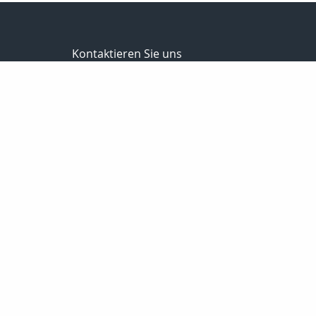
Kontaktieren Sie uns
Versicherungs- u. Finanzmakler
Steffen Vollrodt
Lange Str. 1
99706 Sondershausen
03632 / 6659882
0172 / 7533229
03632 / 6659883
info@steffen-vollrodt.de
http://www.steffen-vollrodt.de
Nachricht schreiben