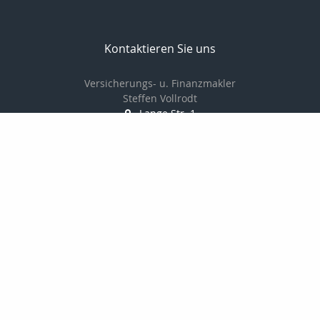
Kontaktieren Sie uns
Versicherungs- u. Finanzmakler
Steffen Vollrodt
Lange Str. 1
99706 Sondershausen
03632 / 6659882
0172 / 7533229
03632 / 6659883
info@steffen-vollrodt.de
http://www.steffen-vollrodt.de
Nachricht schreiben
Startseite