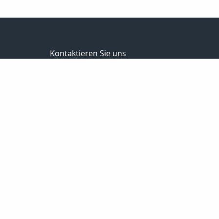
Kontaktieren Sie uns
Versicherungs- u. Finanzmakler
Steffen Vollrodt
Lange Str. 1
99706 Sondershausen
03632 / 6659882
0172 / 7533229
03632 / 6659883
info@steffen-vollrodt.de
http://www.steffen-vollrodt.de
Nachricht schreiben