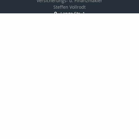
Versicherungs- u. Finanzmakler
Steffen Vollrodt
Lange Str. 1
99706 Sondershausen
03632 / 6659882
0172 / 7533229
03632 / 6659883
info@steffen-vollrodt.de
http://www.steffen-vollrodt.de
Nachricht schreiben
Startseite
Privat
Geldanlage
Onlinerechner