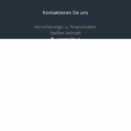
Kontaktieren Sie uns
Versicherungs- u. Finanzmakler
Steffen Vollrodt
Lange Str. 1
99706 Sondershausen
03632 / 6659882
0172 / 7533229
03632 / 6659883
info@steffen-vollrodt.de
http://www.steffen-vollrodt.de
Nachricht schreiben
Startseite