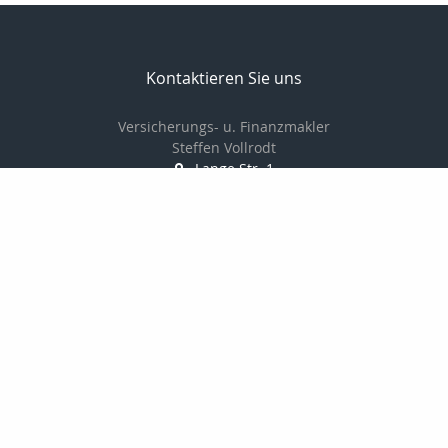
Kontaktieren Sie uns
Versicherungs- u. Finanzmakler
Steffen Vollrodt
Lange Str. 1
99706 Sondershausen
03632 / 6659882
0172 / 7533229
03632 / 6659883
info@steffen-vollrodt.de
http://www.steffen-vollrodt.de
Nachricht schreiben