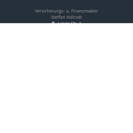
Versicherungs- u. Finanzmakler
Steffen Vollrodt
Lange Str. 1
99706 Sondershausen
03632 / 6659882
0172 / 7533229
03632 / 6659883
info@steffen-vollrodt.de
http://www.steffen-vollrodt.de
Nachricht schreiben
Startseite
Privat
Geldanlage