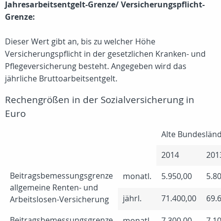
Jahresarbeitsentgelt-Grenze/ Versicherungspflicht-
Grenze:
Dieser Wert gibt an, bis zu welcher Höhe
Versicherungspflicht in der gesetzlichen Kranken- und
Pflegeversicherung besteht. Angegeben wird das
jährliche Bruttoarbeitsentgelt.
Rechengrößen in der Sozialversicherung in
Euro
Alte Bundeslän
2014
201
Beitragsbemessungsgrenze
monatl.
5.950,00
5.8
allgemeine Renten- und
jährl.
71.400,00
69.
Arbeitslosen-Versicherung
Beitragsbemessungsgrenze
monatl.
7.300,00
7.1