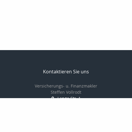
Kontaktieren Sie uns
Versicherungs- u. Finanzmakler
Steffen Vollrodt
Lange Str. 1
99706 Sondershausen
03632 / 6659882
0172 / 7533229
03632 / 6659883
info@steffen-vollrodt.de