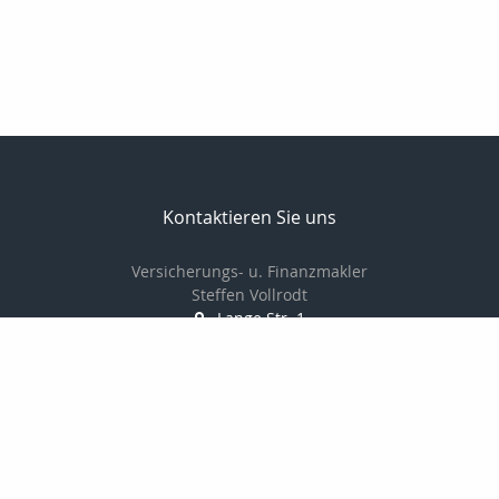
Kontaktieren Sie uns
Versicherungs- u. Finanzmakler
Steffen Vollrodt
Lange Str. 1
99706 Sondershausen
03632 / 6659882
0172 / 7533229
03632 / 6659883
info@steffen-vollrodt.de
http://www.steffen-vollrodt.de