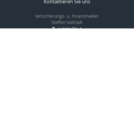
Kontaktieren Sie uns
Versicherungs- u. Finanzmakler
Steffen Vollrodt
Lange Str. 1
99706 Sondershausen
03632 / 6659882
0172 / 7533229
03632 / 6659883
info@steffen-vollrodt.de
http://www.steffen-vollrodt.de
Nachricht schreiben
Startseite
Privat
Geldanlage