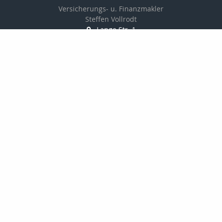
Versicherungs- u. Finanzmakler
Steffen Vollrodt
Lange Str. 1
99706 Sondershausen
03632 / 6659882
0172 / 7533229
03632 / 6659883
info@steffen-vollrodt.de
http://www.steffen-vollrodt.de
Nachricht schreiben
Startseite
Privat
Geldanlage
Onlinerechner