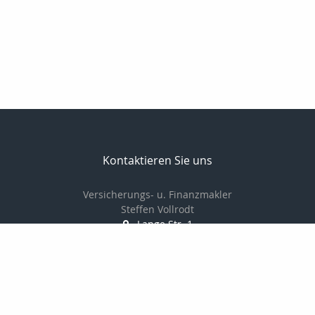
Kontaktieren Sie uns
Versicherungs- u. Finanzmakler
Steffen Vollrodt
Lange Str. 1
99706 Sondershausen
03632 / 6659882
0172 / 7533229
03632 / 6659883
info@steffen-vollrodt.de
http://www.steffen-vollrodt.de